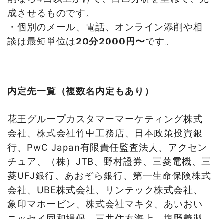
成させるものです。
・個別のメール、電話、オンライン
添削や相
談は最短単位は
20
分
2000
円〜
です。
内定先一覧（複数名内定もあり）
花王グループカスタマーマーケティング株式
会社、株式会社竹中工務店、日本政策投資銀
行、PwC Japan有限責任監査法人、アクセン
チュア、（株）
JTB
、野村證券、三菱電機、三
菱
UFJ
銀行、あおぞら銀行、第一生命保険株式
会社、UBE株式会社、リンテック株式会社、
象印マホービン、株式会社マキタ、あいおい
ニッセイ同和損保、三井住友海上、塩野義製