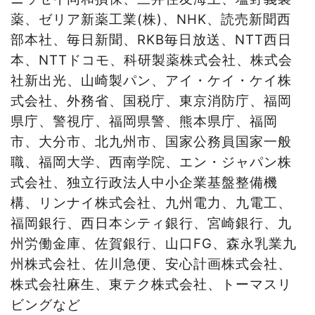
薬、ゼリア新薬工業
(
株
)
、
NHK
、読売新聞西
部本社、毎日新聞、RKB毎日放送、
NTT
西日
本、
NTT
ドコモ、科研製薬株式会社、株式会
社新出光、山崎製パン、アイ・ケイ・ケイ株
式会社、外務省、国税庁、東京消防庁、福岡
県庁、警視庁、福岡県警、熊本県庁、福岡
市、大分市、北九州市、国家公務員国家一般
職、福岡大学、西南学院、エン・ジャパン株
式会社、独立行政法人中小企業基盤整備機
構、リンナイ株式会社、九州電力、九電工、
福岡銀行、西日本シティ銀行、宮崎銀行、九
州労働金庫、佐賀銀行、山口
FG
、森永乳業九
州株式会社、佐川急便、安心計画株式会社、
株式会社麻生、東テク株式会社、トーマスリ
ビングなど