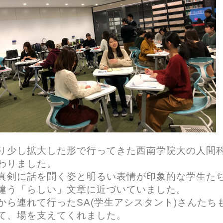
り少し拡大した形で行ってきた西南学院大の人間科学
わりました。
真剣に話を聞く姿と明るい表情が印象的な学生た
違う「らしい」文章に近づいていました。
から連れて行ったSA(学生アシスタント)さんた
て、場を支えてくれました。