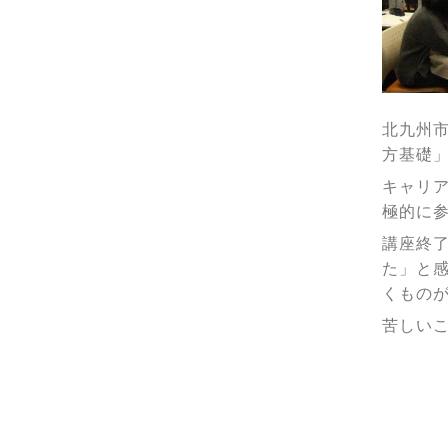
北九州市
方基礎」
キャリ
極的に
講座終
た」と
くもの
苦しい