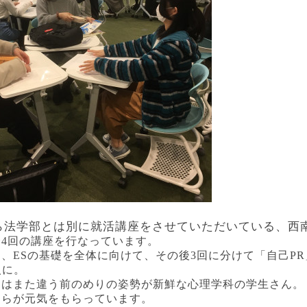
ら法学部とは別に就活講座をさせていただいている、西
全
4
回の講座を行なっています。
に、
ES
の基礎を全体に向けて、その後
3
回に分けて「自己
PR
人に。
とはまた違う前のめりの姿勢が新鮮な心理学科の学生さん。
ちらが元気をもらっています。