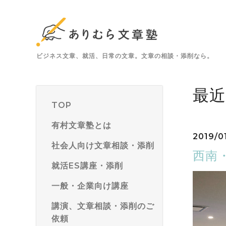
ビジネス文章、就活、日常の文章。文章の相談・添削なら。
最
TOP
有村文章塾とは
2019/0
社会人向け文章相談・添削
西南
就活ES講座・添削
一般・企業向け講座
講演、文章相談・添削のご
依頼