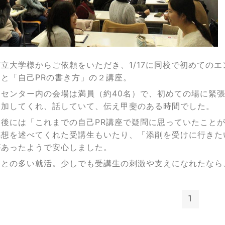
立大学様からご依頼をいただき、1/17に同校で初めての
と「自己PRの書き方」の２講座。
アセンター内の会場は満員（約40名）で、初めての場に緊
参加してくれ、話していて、伝え甲斐のある時間でした。
了後には「これまでの自己PR講座で疑問に思っていたこと
感想を述べてくれた受講生もいたり、「添削を受けに行きた
があったようで安心しました。
ことの多い就活。少しでも受講生の刺激や支えになれたなら
1