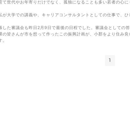
育て世代やお年寄りだけでなく、孤独になることも多い若者の心に
私が大学での講義や、キャリアコンサルタントとしての仕事で、ひ
張した審議会も昨日2月9日で最後の日程でした。審議会としての
課の皆さんが市を想って作ったこの振興計画が、小郡をより住み良
す。
1