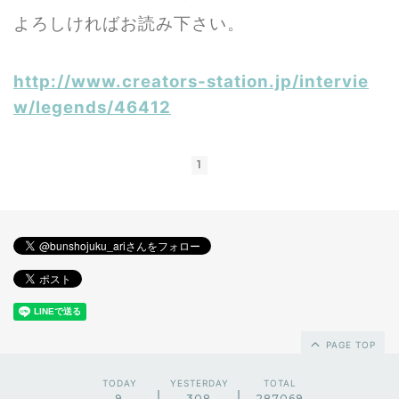
よろしければお読み下さい。
http://www.creators-station.jp/intervie
w/legends/46412
1
PAGE TOP
TODAY
YESTERDAY
TOTAL
9
308
287069