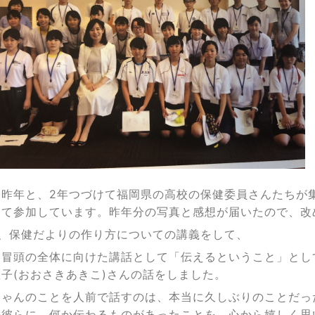
、昨年と、2年つづけて福岡県の高校の保健委員さんたちが
して参加しています。昨年分の写真と感想が届いたので、改
も、保健だよりの作り方についての講義をして、
、冒頭の全体に向けた講話として「伝えるということ」とし
子(おおさきあきこ)さんの話をしました。
ちゃんのことを人前で話すのは、本当に久しぶりのことだっ
の彼らに、何か伝わるものがあったことを、心から嬉しく思