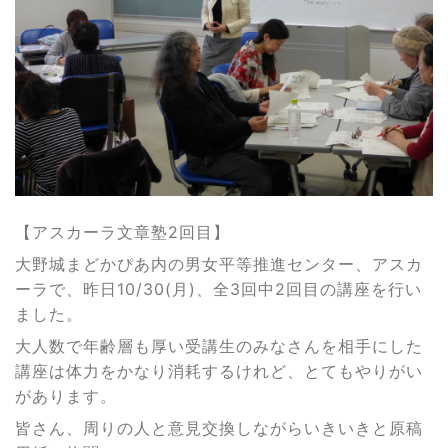
【アスカーラ文章塾2回目】
大野城まどかぴあ内の男女平等推進センター、アスカ
ーラで、昨日10/30(月)、全3回中2回目の講座を行い
ました。
大人数で年齢層も厚い受講生のみなさんを相手にした
講座は体力をかなり消耗するけれど、とてもやりがい
があります。
皆さん、周りの人と意見交換しながらいきいきと原稿