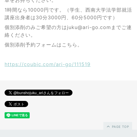
章をお持ちください。
1時間なら10000円です。（学生、西南大学法学部就活
講座出身者は30分3000円、60分5000円です）
個別添削のみご希望の方はjuku@ari-go.comまでご連
絡ください。
個別添削予約フォームはこちら。
https://coubic.com/ari-go/111519
PAGE TOP