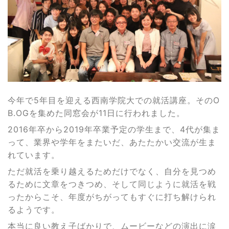
今年で5年目を迎える西南学院大での就活講座。そのO
B.OGを集めた同窓会が11日に行われました。
2016年卒から2019年卒業予定の学生まで、4代が集ま
って、業界や学年をまたいだ、あたたかい交流が生ま
れています。
ただ就活を乗り越えるためだけでなく、自分を見つめ
るために文章をつきつめ、そして同じように就活を戦
ったからこそ、年度がちがってもすぐに打ち解けられ
るようです。
本当に良い教え子ばかりで、ムービーなどの演出に涙