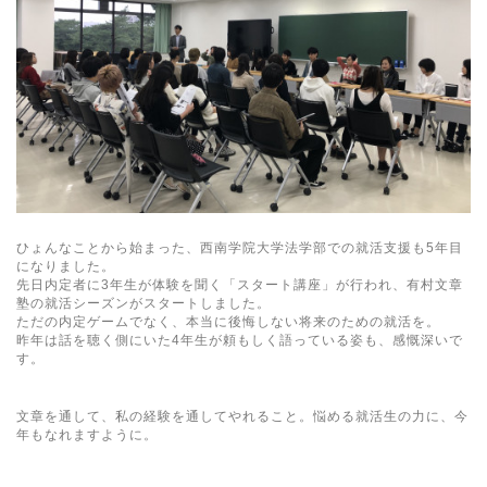
ひょんなことから始まった、西南学院大学法学部での就活支援も5年目
になりました。
先日内定者に3年生が体験を聞く「スタート講座」が行われ、有村文章
塾の就活シーズンがスタートしました。
ただの内定ゲームでなく、本当に後悔しない将来のための就活を。
昨年は話を聴く側にいた4年生が頼もしく語っている姿も、感慨深いで
す。
文章を通して、私の経験を通してやれること。悩める就活生の力に、今
年もなれますように。