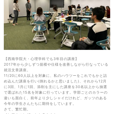
【西南学院大・心理学科でも3年目の講座】
2017年から少しずつ規模や仕様を改善しながら行なっている
就活文章講座。
11/20に60人以上を対象に、私のハウツーをこれでもかと詰
め込んだ講座を行い(倒れるかと思いました)、それから12月
に3回、1月に1回、添削を主にした講座を30名以上から抽選
で選ばれた15名を対象に行っています。学部ごとのカラーの
違いも面白く、前年より少しシャイだけれど、ガッツのある
今年の学生さんたちに期待をしています。
さて、繁忙期。