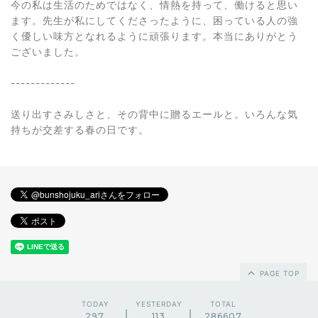
今の私は生活のためではなく、情熱を持って、働けると思い
ます。先生が私にしてくださったように、困っている人の強
く優しい味方となれるように頑張ります。本当にありがとう
ございました。
-------------
送り出すさみしさと、その背中に贈るエールと。いろんな気
持ちが交差する春の日です。
PAGE TOP
TODAY
YESTERDAY
TOTAL
297
113
286607