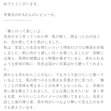
めでとうございます。
卒業生のK.Aさんのレビューを。
----------------
「働くのって楽しいよ」
先生がそう言ってくれた時、私の暗く、固まった心がほぐ
れ、光が差してきた気がしました。
私は、安定した生活を得たいという理由だけで公務員を目指
しました。机に向かう虚しい日々を過ごしましたが、試験に
は落ち、民間の就職はもう時期が過ぎていると、呆れられる
ような状況の私に、先生は温かい言葉ばかり贈ってくれまし
た。
誰からも言われたことのない、でもそうでありたいと願って
いるような、私の持つ小さな美点を見逃さずに見つけ、「働
くことの意味を考えることが出来てよかったね」と、失敗の
良い面を教えてくれました。どんな風に生きたいか、深く考
える度、やりたいことのイメージが湧いてきました。先生と
話した後の帰り道、花や河がいつもより輝いて見えたのを今
でも覚えています。